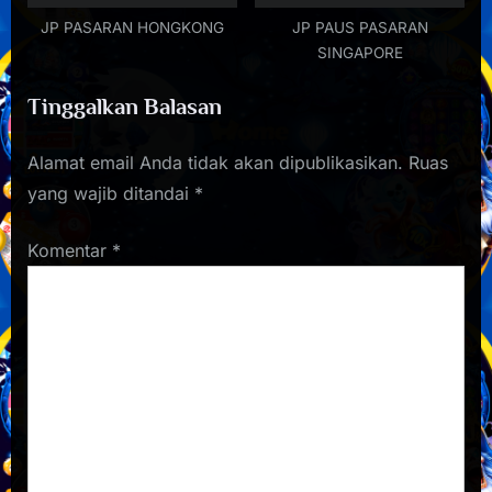
JP PASARAN HONGKONG
JP PAUS PASARAN
SINGAPORE
Tinggalkan Balasan
Alamat email Anda tidak akan dipublikasikan.
Ruas
yang wajib ditandai
*
Komentar
*