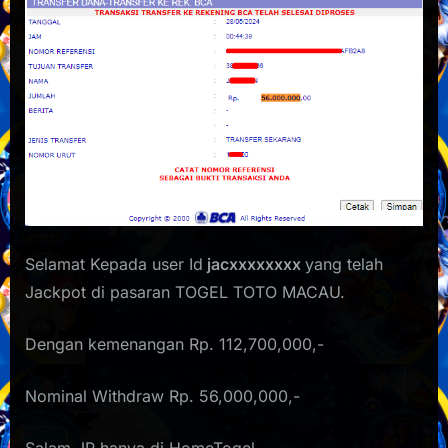
Selamat Kepada user Id
jacxxxxxxxx
yang telah
Jackpot di pasaran TOGEL TOTO MACAU.
Dengan kemenangan Rp. 112,700,000,-
Nominal Withdraw Rp. 56,000,000,-
Salam JP hanya di HomeTogel