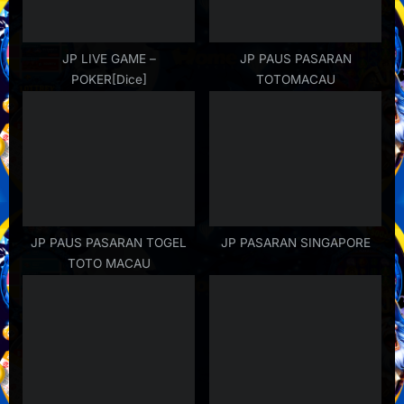
s
:
t
:
JP LIVE GAME –
JP PAUS PASARAN
POKER[Dice]
TOTOMACAU
JP PAUS PASARAN TOGEL
JP PASARAN SINGAPORE
TOTO MACAU