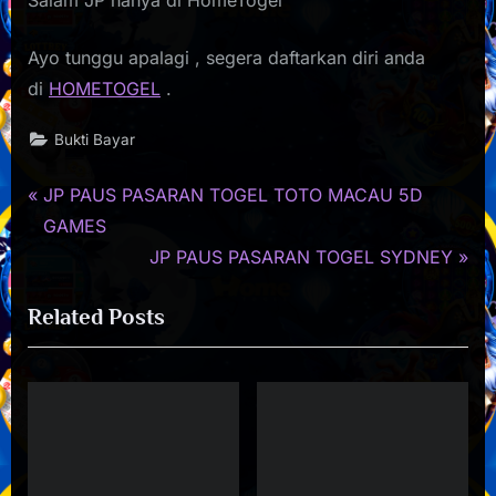
Ayo tunggu apalagi , segera daftarkan diri anda
di
HOMETOGEL
.
Bukti Bayar
P
Navigasi
JP PAUS PASARAN TOGEL TOTO MACAU 5D
r
GAMES
pos
e
N
JP PAUS PASARAN TOGEL SYDNEY
v
e
Related Posts
i
x
o
t
u
P
s
o
P
s
o
t