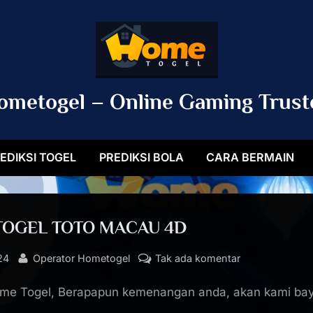
ometogel – Online Gaming Trust
EDIKSI TOGEL
PREDIKSI BOLA
CARA BERMAIN
 TOGEL TOTO MACAU 4D
By
pada
24
Operator Hometogel
Tak ada komentar
JP
me Togel, Berapapun kemenangan anda, akan kami bay
PAUS
TOGEL