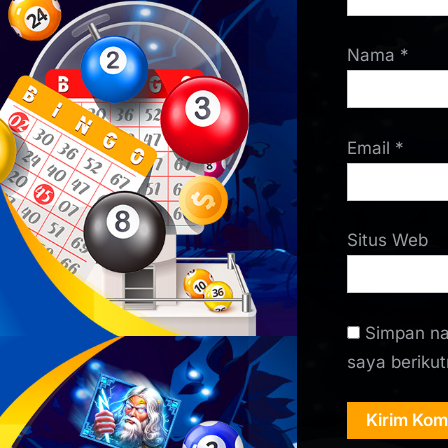
Nama
*
Email
*
Situs Web
Simpan na
saya berikut