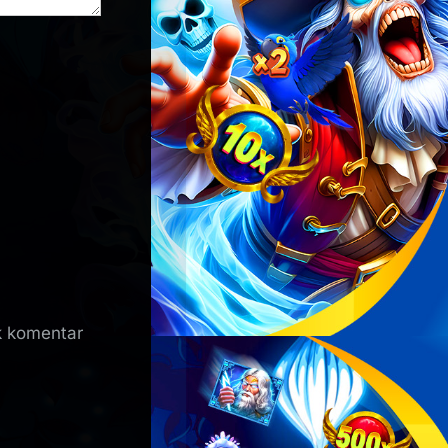
k komentar