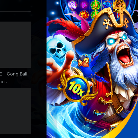
 – Gong Ball
mes