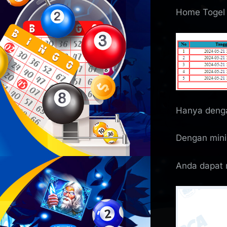
Home Togel 
Hanya denga
Dengan minim
Anda dapat 