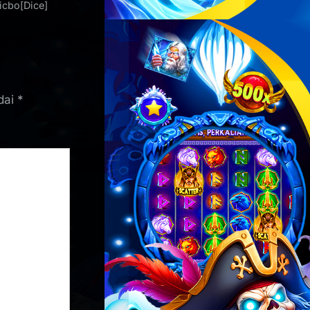
icbo[Dice]
dai
*