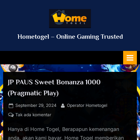
Skip
to
content
Hometogel – Online Gaming Trusted
JP PAUS Sweet Bonanza 1000
(Pragmatic Play)
Posted
By
September 29, 2024
Operator Hometogel
on
pada
Tak ada komentar
JP
Hanya di Home Togel, Berapapun kemenangan
PAUS
Sweet
anda, akan kami bayar. Home Togel memberikan