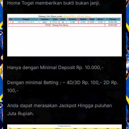
Home Togel memberikan bukti bukan janji.
Hanya dengan Minimal Deposit Rp. 10.000,-
Dengan minimal Betting : – 4D/3D Rp. 100,- 2D Rp.
100,-
Anda dapat merasakan Jackpot Hingga puluhan
Juta Rupiah.