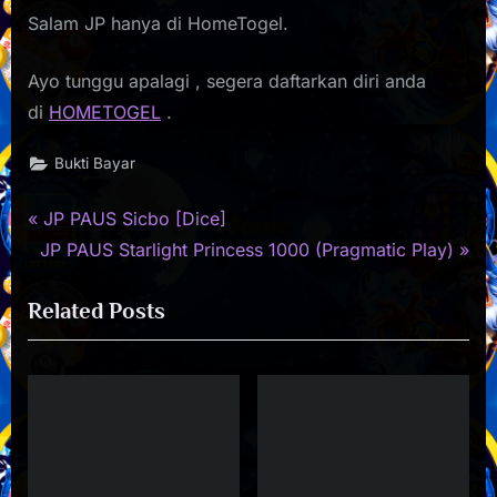
Salam JP hanya di HomeTogel.
Ayo tunggu apalagi , segera daftarkan diri anda
di
HOMETOGEL
.
Bukti Bayar
P
Navigasi
JP PAUS Sicbo [Dice]
N
r
JP PAUS Starlight Princess 1000 (Pragmatic Play)
pos
e
e
Related Posts
x
v
t
i
P
o
o
u
s
s
t
P