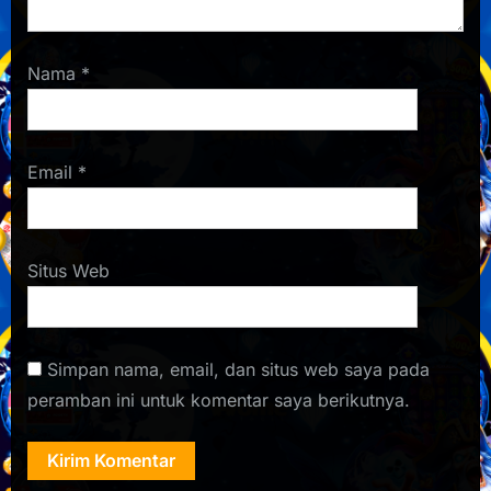
Nama
*
Email
*
Situs Web
Simpan nama, email, dan situs web saya pada
peramban ini untuk komentar saya berikutnya.