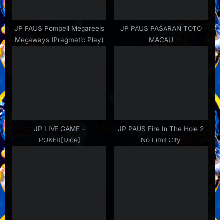
:
o
s
t
JP PAUS Pompeii Megareels
JP PAUS PASARAN TOTO
Megaways (Pragmatic Play)
MACAU
:
JP LIVE GAME –
JP PAUS Fire In The Hole 2
POKER[Dice]
No Limit City