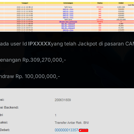
ada user Id
IPXXXXX
yang telah Jackpot di pasaran 
enangan Rp.309,270,000,-
hdraw Rp. 100,000,000,-