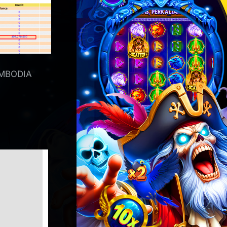
CAMBODIA