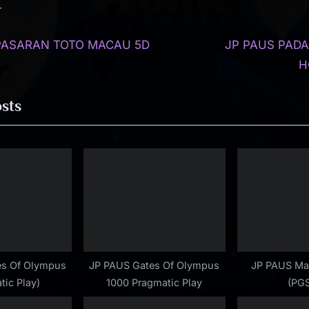
r
N
i
PASARAN TOTO MACAU 5D
JP PAUS PAD
e
H
x
osts
t
P
o
s
t
:
es Of Olympus
JP PAUS Gates Of Olympus
JP PAUS Ma
tic Play)
1000 Pragmatic Play
(PGS