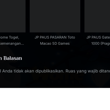
Home Togel,
JP PAUS PASARAN Toto
JP PAUS Gate
 kemenangan
Macao 5D Games
1000 (Prag
 kami bayar.
n Balasan
 Anda tidak akan dipublikasikan.
Ruas yang wajib ditan