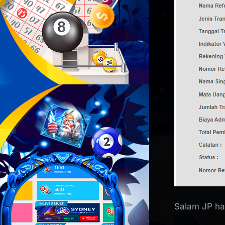
Salam JP ha