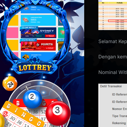
Selamat Kep
Dengan kem
Nominal Wit