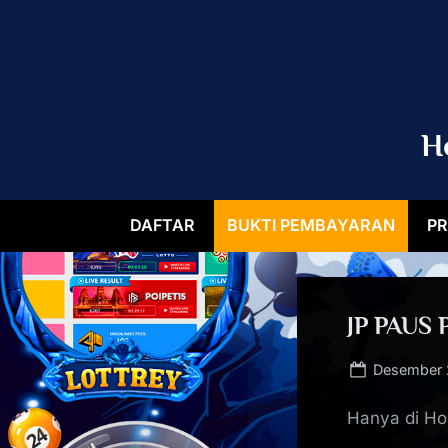
Skip
to
content
H
DAFTAR
BUKTI PEMBAYARAN
PR
JP PAUS
Posted
Desember 
on
Hanya di Ho