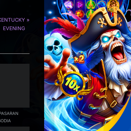
 KENTUCKY
EVENING
 PASARAN
ODIA