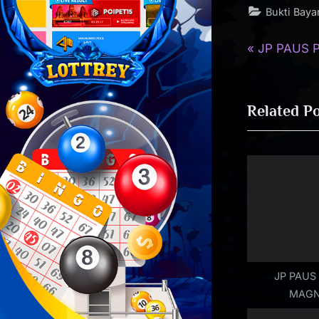
Bukti Baya
P
Navigas
JP PAUS 
r
pos
e
Related P
v
i
o
u
s
P
o
s
t
JP PAUS
MAG
: