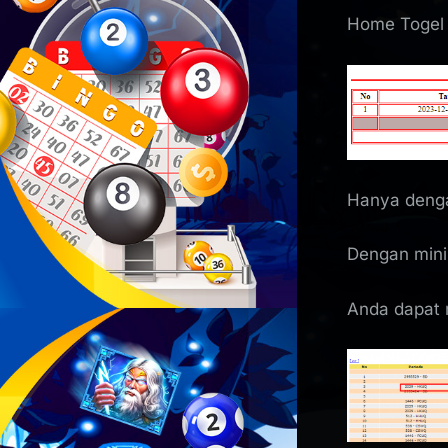
Home Togel 
Hanya denga
Dengan minim
Anda dapat 