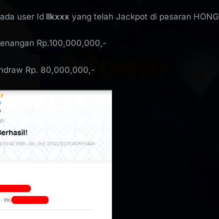
ada user Id
llkxxx
yang telah Jackpot di pasaran HON
enangan Rp.100,000,000,-
hdraw Rp. 80,000,000,-