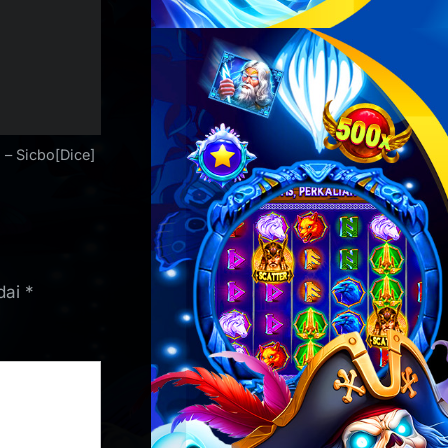
– Sicbo[Dice]
dai
*