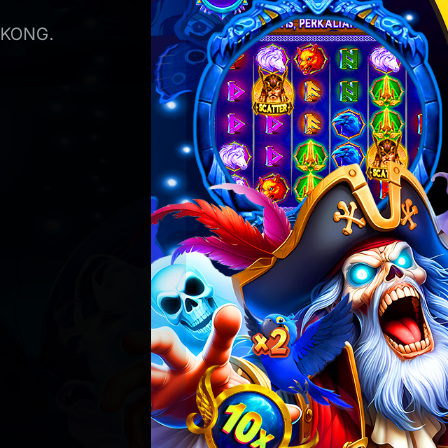
GKONG.