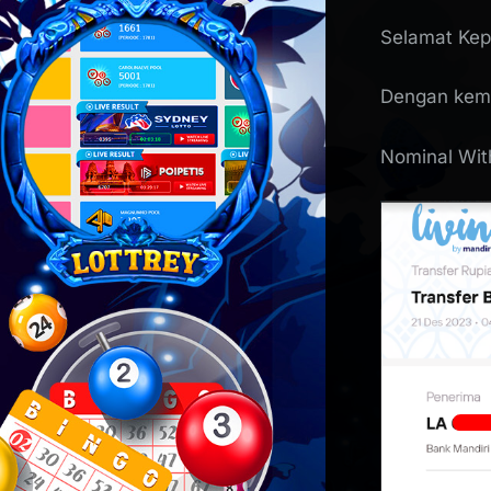
Selamat Kep
Dengan kem
Nominal Wit