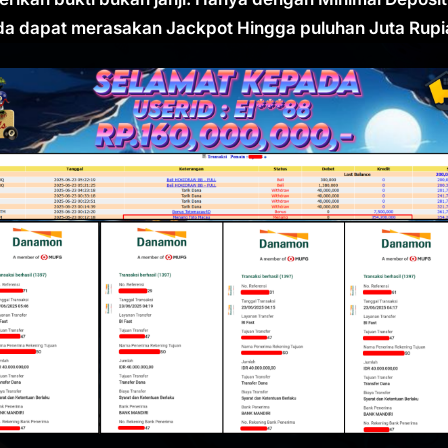
PASARAN
da dapat merasakan Jackpot Hingga puluhan Juta Rupi
TOTOMACAU