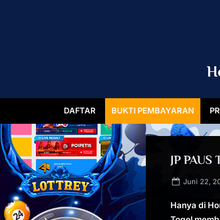
Skip
to
content
H
DAFTAR
BUKTI PEMBAYARAN
PR
JP PAUS
Posted
Juni 22, 2
on
Hanya di Ho
Togel membe