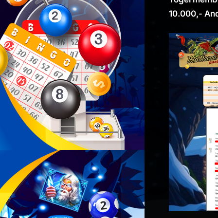
10.000,- An