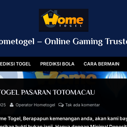
ometogel – Online Gaming Trust
EDIKSI TOGEL
PREDIKSI BOLA
CARA BERMAIN
 TOGEL PASARAN TOTOMACAU
By
pada
025
Operator Hometogel
Tak ada komentar
JP
me Togel, Berapapun kemenangan anda, akan kami ba
PAUS
TOGEL
rikan bukti bukan janji. Hanya dengan Minimal Deposit