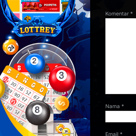
Komentar
*
Nama
*
Email
*