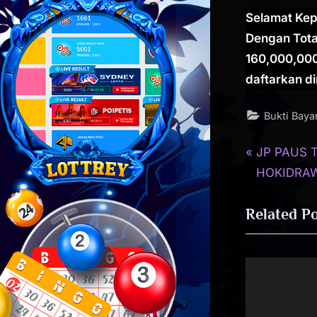
Selamat Kep
Dengan Tota
160,000,000
daftarkan d
Bukti Baya
P
Navigas
JP PAUS 
r
HOKIDRA
pos
e
Related P
v
i
o
u
s
P