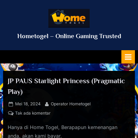
Skip
to
content
Hometogel – Online Gaming Trusted
JP PAUS Starlight Princess (Pragmatic
Play)
Posted
By
Mei 18, 2024
Operator Hometogel
on
pada
Tak ada komentar
JP
Hanya di Home Togel, Berapapun kemenangan
PAUS
Starlight
anda, akan kami bayar.