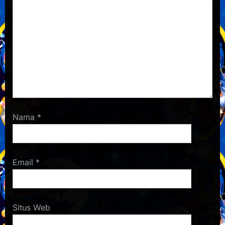
Nama
*
Email
*
Situs Web