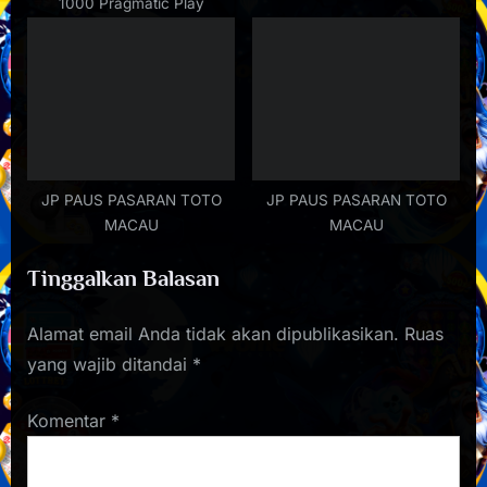
1000 Pragmatic Play
JP PAUS PASARAN TOTO
JP PAUS PASARAN TOTO
MACAU
MACAU
Tinggalkan Balasan
Alamat email Anda tidak akan dipublikasikan.
Ruas
yang wajib ditandai
*
Komentar
*