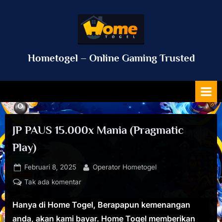
Skip
to
content
Hometogel – Online Gaming Trusted
JP PAUS 15.000x Mania (Pragmatic
Play)
Posted
By
Februari 8, 2025
Operator Hometogel
on
pada
Tak ada komentar
JP
Hanya di Home Togel, Berapapun kemenangan
PAUS
15.000x
anda, akan kami bayar. Home Togel memberikan