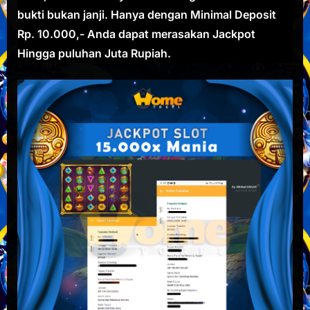
Mania
bukti bukan janji. Hanya dengan Minimal Deposit
(Pragmatic
Rp. 10.000,- Anda dapat merasakan Jackpot
Play)
Hingga puluhan Juta Rupiah.