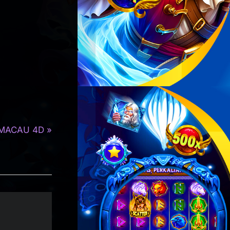
 MACAU 4D