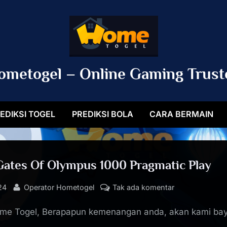
ometogel – Online Gaming Trust
EDIKSI TOGEL
PREDIKSI BOLA
CARA BERMAIN
Gates Of Olympus 1000 Pragmatic Play
By
pada
24
Operator Hometogel
Tak ada komentar
JP
me Togel, Berapapun kemenangan anda, akan kami bay
PAUS
Gates