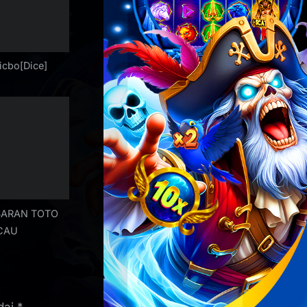
icbo[Dice]
SARAN TOTO
CAU