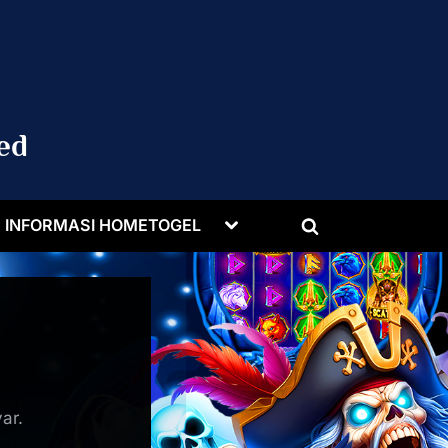
ed
Toggle
INFORMASI HOMETOGEL
Toggle
sub-
menu
search
form
ar.