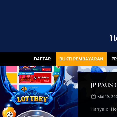
Skip
to
content
H
DAFTAR
BUKTI PEMBAYARAN
PR
JP PAUS 
Posted
Mei 19, 20
on
Hanya di Ho