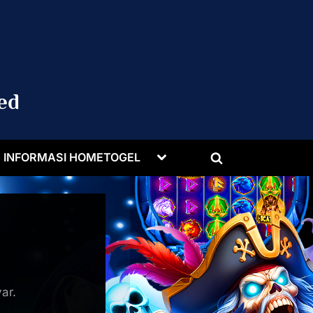
ed
Toggle
INFORMASI HOMETOGEL
Toggle
sub-
menu
search
form
ar.