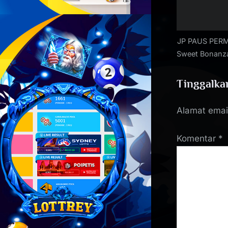
JP PAUS PER
Sweet Bonanz
Tinggalka
Alamat email
Komentar
*