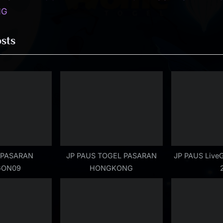
i
e
NG
x
osts
t
P
o
s
t
:
 PASARAN
JP PAUS TOGEL PASARAN
JP PAUS Live
GON09
HONGKONG