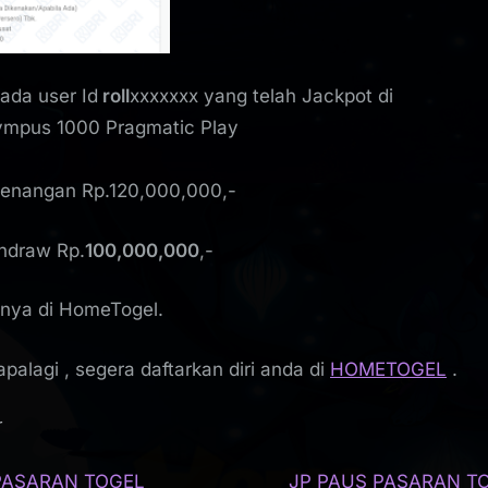
ada user Id
roll
xxxxxxx yang telah Jackpot di
ympus 1000 Pragmatic Play
enangan Rp.120,000,000,-
hdraw Rp.
100,000,000
,-
nya di HomeTogel.
palagi , segera daftarkan diri anda di
HOMETOGEL
.
r
N
PASARAN TOGEL
JP PAUS PASARAN T