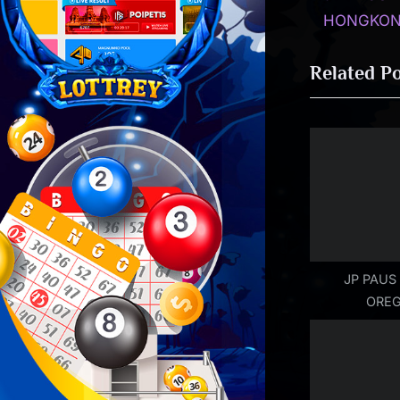
Navigas
r
HONGKO
pos
e
Related P
v
i
o
u
s
P
o
s
t
JP PAUS
ORE
: