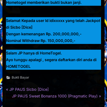
Hometogel memberikan bukti bukan janji.
Selamat Kepada user Id idixxxxx yang telah Jackpot
di Sicbo [Dice]
Dengan kemenangan Rp. 200,000,000,-
Nominal Withdraw Rp. 150,000,000,-
Salam JP hanya di HomeTogel.
Ayo tunggu apalagi , segera daftarkan diri anda di
HOMETOGEL
Bukti Bayar
P
Navigasi
JP PAUS Sicbo [Dice]
r
N
JP PAUS Sweet Bonanza 1000 (Pragmatic Play)
pos
e
e