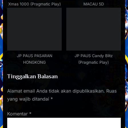
Xmas 1000 (Pragmatic Play)
MACAU 5D
JP PAUS PASARAN
JP PAUS Candy Blitz
HONGKONG
(Pragmatic Play)
Tinggalkan Balasan
Alamat email Anda tidak akan dipublikasikan.
Ruas
yang wajib ditandai
*
Komentar
*