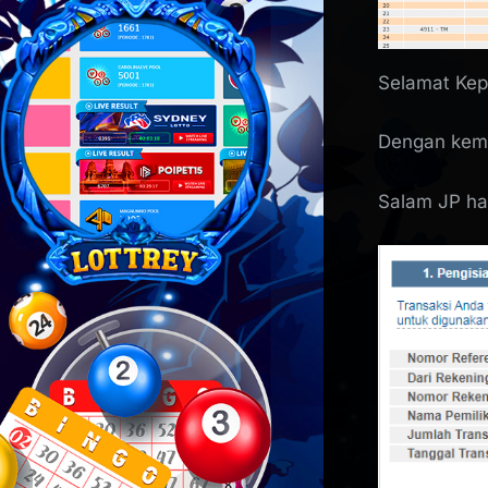
Selamat Kep
Dengan kem
Salam JP ha