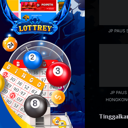
s
P
o
s
JP PAUS S
t
:
JP PAUS
HONGKONG
HOME
Tinggalka