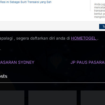
palagi , segera daftarkan diri anda di
HOMETOGEL
.
r
N
i
PASARAN SYDNEY
JP PAUS PASAR
e
osts
x
t
P
o
s