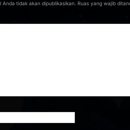
 Anda tidak akan dipublikasikan.
Ruas yang wajib ditan