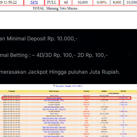
TOTO
MACAU
HANYA
DI
HOMETOGE
n Minimal Deposit Rp. 10.000,-
al Betting : – 4D/3D Rp. 100,- 2D Rp. 100,-
merasakan Jackpot Hingga puluhan Juta Rupiah.