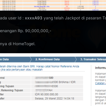
ada user Id :
xxxxA93
yang telah Jackpot di pasaran T
enangan Rp. 90,000,000,-
nya di HomeTogel.