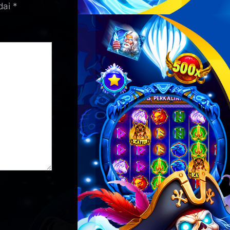
dai
*