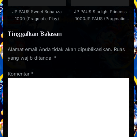
JP PAUS Sweet Bonanza
JP PAUS Starlight Princess
1000 (Pragmatic Play)
1000JP PAUS (Pragmatic
Play)
Tinggalkan Balasan
Alamat email Anda tidak akan dipublikasikan.
Ruas
yang wajib ditandai
*
Komentar
*