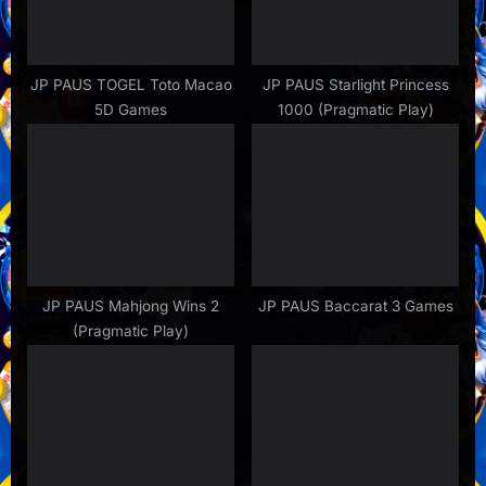
o
:
s
t
JP PAUS TOGEL Toto Macao
JP PAUS Starlight Princess
5D Games
1000 (Pragmatic Play)
:
JP PAUS Mahjong Wins 2
JP PAUS Baccarat 3 Games
(Pragmatic Play)