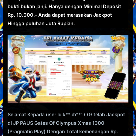
Of
bukti bukan janji. Hanya dengan Minimal Deposit
Olympus
Rp. 10.000,- Anda dapat merasakan Jackpot
Xmas
Hingga puluhan Juta Rupiah.
1000
(Pragmatic
Play)
Selamat Kepada user Id
k**uh**1**9
telah Jackpot
di JP PAUS Gates Of Olympus Xmas 1000
(Pragmatic Play) Dengan Total kemenangan Rp.