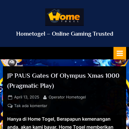
Skip
to
content
Hometogel – Online Gaming Trusted
JP PAUS Gates Of Olympus Xmas 1000
(Pragmatic Play)
Posted
By
April 13, 2025
Operator Hometogel
on
pada
Tak ada komentar
JP
Hanya di Home Togel, Berapapun kemenangan
PAUS
Gates
anda, akan kami bayar. Home Togel memberikan