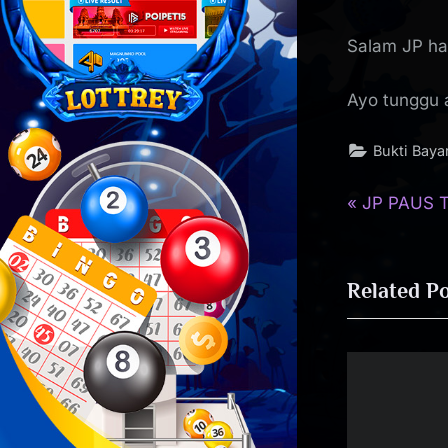
Salam JP ha
Ayo tunggu a
Bukti Baya
P
Navigas
JP PAUS 
r
pos
e
Related P
v
i
o
u
s
P