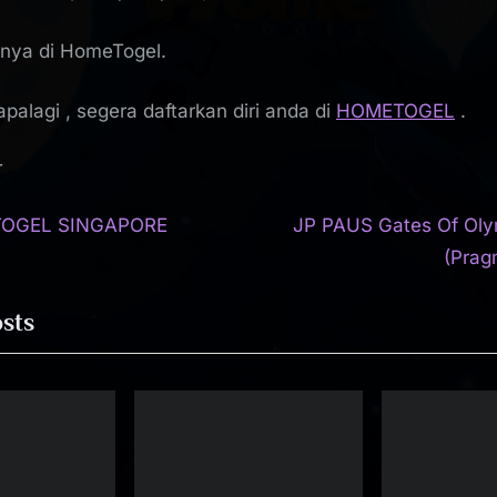
nya di HomeTogel.
palagi , segera daftarkan diri anda di
HOMETOGEL
.
r
N
i
TOGEL SINGAPORE
JP PAUS Gates Of Ol
e
(Prag
x
osts
t
P
o
s
t
: