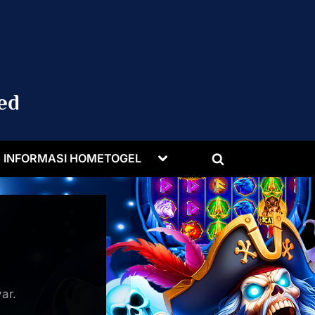
ed
Toggle
INFORMASI HOMETOGEL
Toggle
sub-
menu
search
form
ar.