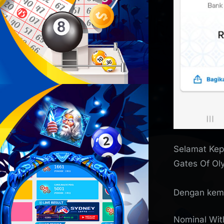
Selamat Kep
Gates Of Ol
Dengan kem
Nominal Wit