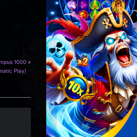
ympus 1000
matic Play)