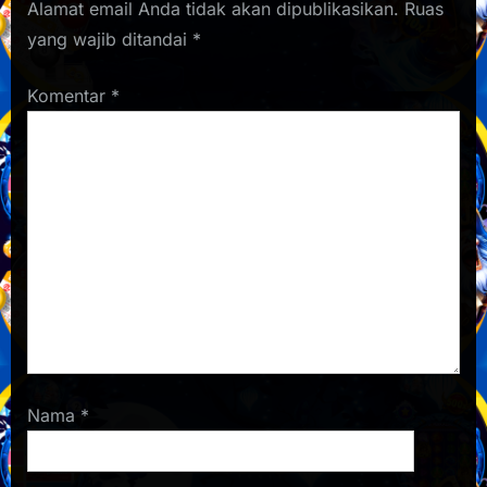
Alamat email Anda tidak akan dipublikasikan.
Ruas
yang wajib ditandai
*
Komentar
*
Nama
*