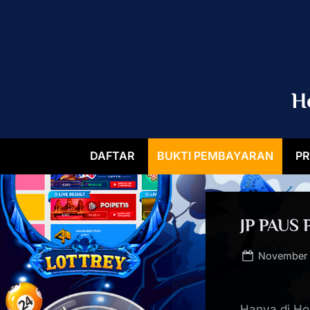
Skip
to
content
H
DAFTAR
BUKTI PEMBAYARAN
PR
JP PAUS
Posted
November 
on
Hanya di Ho