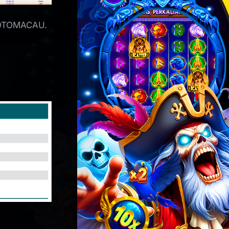
 TOTOMACAU.