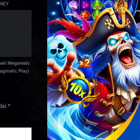
NEY
eii Megareels
agmatic Play)
dai
*