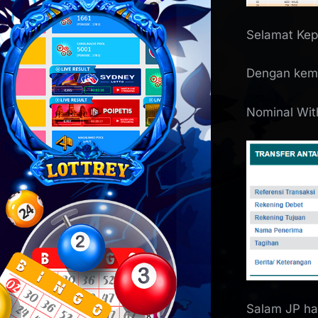
Selamat Kep
Dengan kem
Nominal Wit
Salam JP ha