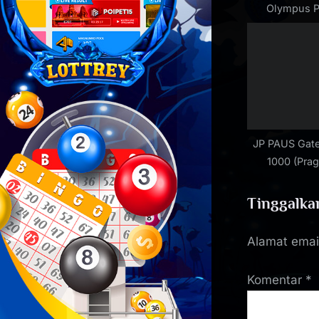
Olympus 
t
:
JP PAUS Gat
1000 (Prag
Tinggalka
Alamat email
Komentar
*