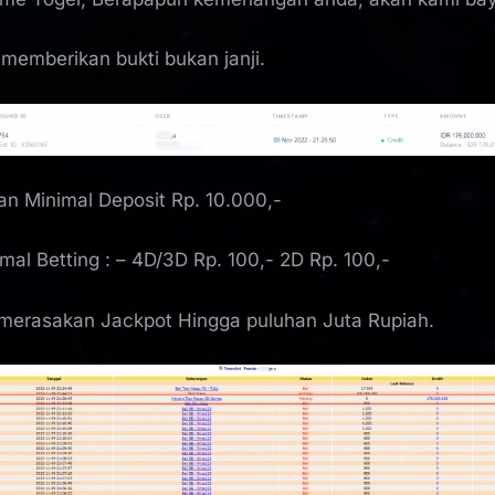
TOTO
MACAU
memberikan bukti bukan janji.
n Minimal Deposit Rp. 10.000,-
al Betting : – 4D/3D Rp. 100,- 2D Rp. 100,-
merasakan Jackpot Hingga puluhan Juta Rupiah.