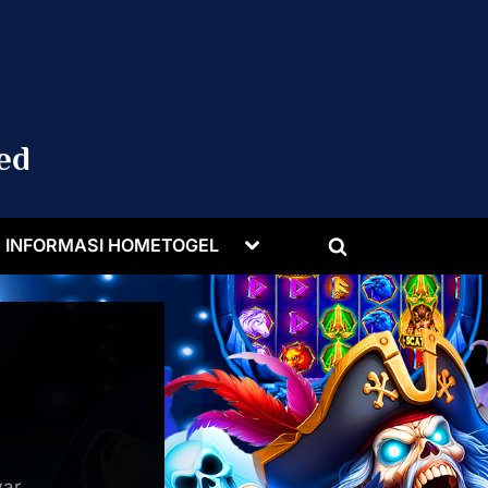
ed
Toggle
INFORMASI HOMETOGEL
Toggle
sub-
menu
search
form
N
ar.