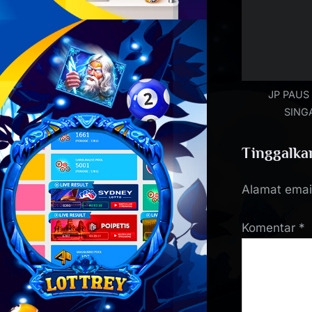
JP PAUS
SING
Tinggalka
Alamat email
Komentar
*