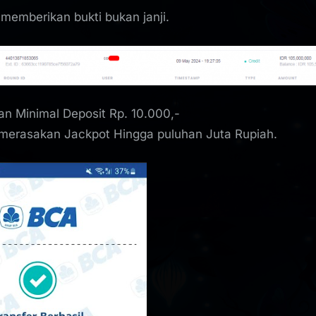
Princess
memberikan bukti bukan janji.
1000JP
PAUS
(Pragmatic
Play)
n Minimal Deposit Rp. 10.000,-
merasakan Jackpot Hingga puluhan Juta Rupiah.