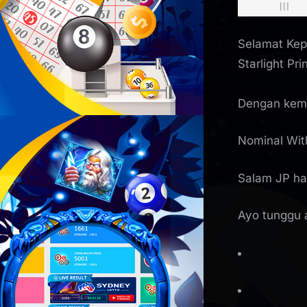
Selamat Kep
Starlight P
Dengan kem
Nominal Wit
Salam JP ha
Ayo tunggu a