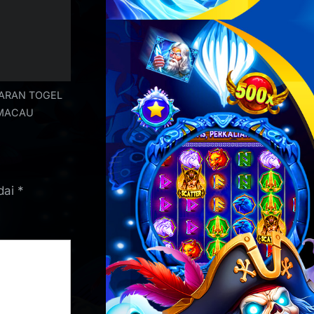
SARAN TOGEL
MACAU
dai
*