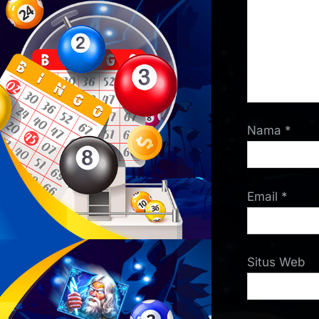
Nama
*
Email
*
Situs Web