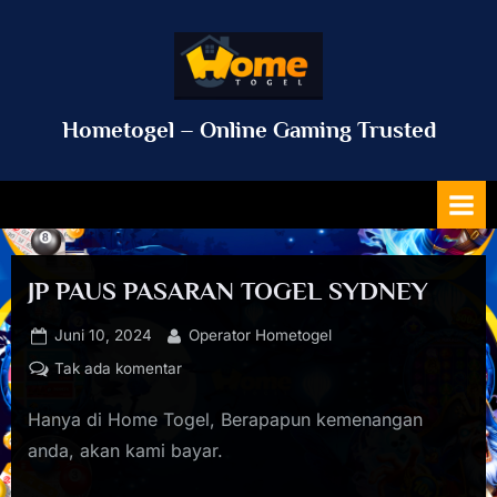
Skip
to
content
Hometogel – Online Gaming Trusted
JP PAUS PASARAN TOGEL SYDNEY
Posted
By
Juni 10, 2024
Operator Hometogel
on
pada
Tak ada komentar
JP
Hanya di Home Togel, Berapapun kemenangan
PAUS
PASARAN
anda, akan kami bayar.
TOGEL
SYDNEY