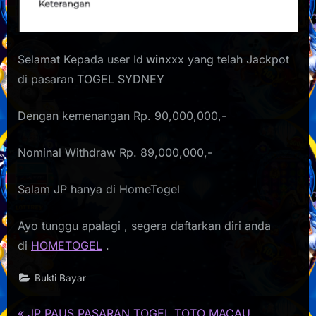
Selamat Kepada user Id
win
xxx yang telah Jackpot
di pasaran TOGEL SYDNEY
Dengan kemenangan Rp. 90,000,000,-
Nominal Withdraw Rp. 89,000,000,-
Salam JP hanya di HomeTogel
Ayo tunggu apalagi , segera daftarkan diri anda
di
HOMETOGEL
.
Bukti Bayar
P
JP PAUS PASARAN TOGEL TOTO MACAU