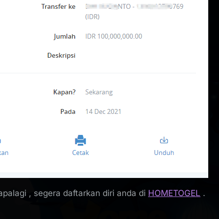
palagi , segera daftarkan diri anda di
HOMETOGEL
.