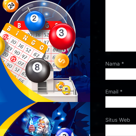
Nama
*
Email
*
Situs Web