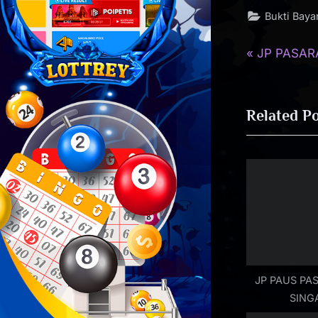
Bukti Baya
P
Navigas
JP PASA
r
pos
e
Related P
v
i
o
u
s
P
o
s
t
JP PAUS PA
SING
: