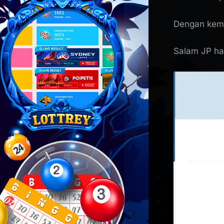
Dengan keme
Salam JP ha