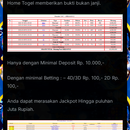
Home Togel memberikan bukti bukan janji.
Hanya dengan Minimal Deposit Rp. 10.000,-
Dengan minimal Betting : – 4D/3D Rp. 100,- 2D Rp.
100,-
Anda dapat merasakan Jackpot Hingga puluhan
Juta Rupiah.