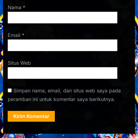
Nama
*
Email
*
Situs Web
Simpan nama, email, dan situs web saya pada
peramban ini untuk komentar saya berikutnya.