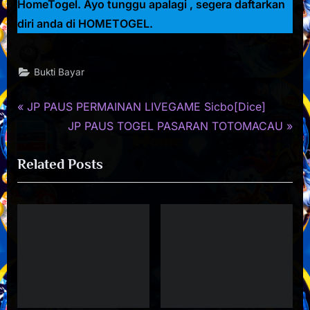
HomeTogel. Ayo tunggu apalagi , segera daftarkan
diri anda di HOMETOGEL.
Bukti Bayar
P
Navigasi
JP PAUS PERMAINAN LIVEGAME Sicbo[Dice]
r
N
JP PAUS TOGEL PASARAN TOTOMACAU
pos
e
e
Related Posts
v
x
i
t
o
P
u
o
s
s
P
t
o
:
s