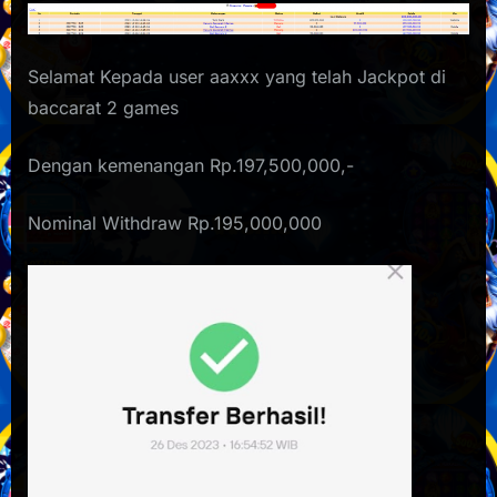
Selamat Kepada user aaxxx yang telah Jackpot di
baccarat 2 games
Dengan kemenangan Rp.197,500,000,-
Nominal Withdraw Rp.195,000,000