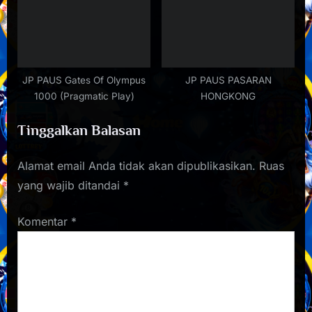
JP PAUS Gates Of Olympus
JP PAUS PASARAN
1000 (Pragmatic Play)
HONGKONG
Tinggalkan Balasan
Alamat email Anda tidak akan dipublikasikan.
Ruas
yang wajib ditandai
*
Komentar
*