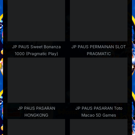
u
o
s
s
P
t
o
:
s
t
JP PAUS Sweet Bonanza
JP PAUS PERMAINAN SLOT
1000 (Pragmatic Play)
PRAGMATIC
:
JP PAUS PASARAN
JP PAUS PASARAN Toto
HONGKONG
Macao 5D Games