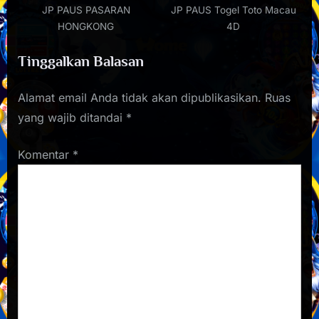
JP PAUS PASARAN
JP PAUS Togel Toto Macau
HONGKONG
4D
Tinggalkan Balasan
Alamat email Anda tidak akan dipublikasikan.
Ruas
yang wajib ditandai
*
Komentar
*