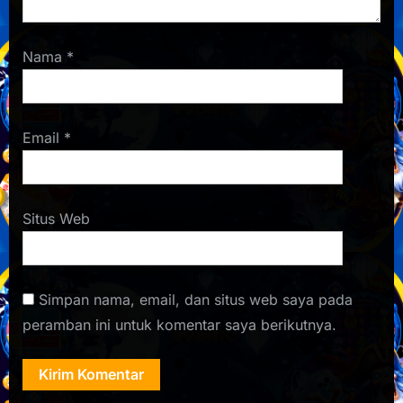
Nama
*
Email
*
Situs Web
Simpan nama, email, dan situs web saya pada
peramban ini untuk komentar saya berikutnya.