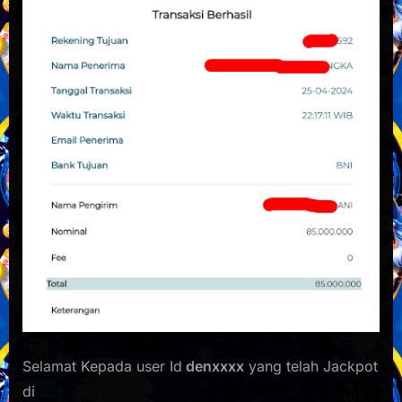
Selamat Kepada user Id
denxxxx
yang telah Jackpot
di