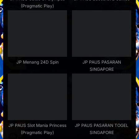
(Pragmatic Play)
:
JP Menang 24D Spin
JP PAUS PASARAN
SINGAPORE
JP PAUS Slot Mania Princess
JP PAUS PASARAN TOGEL
(Pragmatic Play)
SINGAPORE