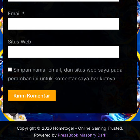
Email
*
Situs Web
Simpan nama, email, dan situs web saya pada
peramban ini untuk komentar saya berikutnya.
Copyright © 2026 Hometogel – Online Gaming Trusted.
Powered by
PressBook Masonry Dark