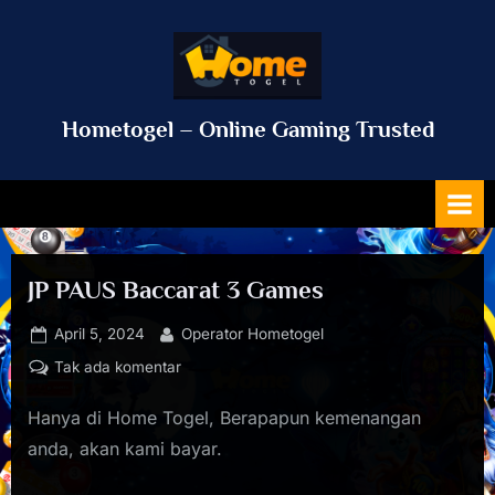
Skip
to
content
Hometogel – Online Gaming Trusted
JP PAUS Baccarat 3 Games
Posted
By
April 5, 2024
Operator Hometogel
on
pada
Tak ada komentar
JP
Hanya di Home Togel, Berapapun kemenangan
PAUS
Baccarat
anda, akan kami bayar.
3
Games