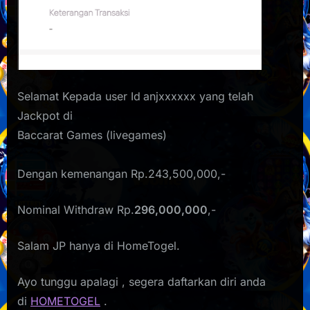
Selamat Kepada user Id
anjxxxxxx yang telah
Jackpot di
Baccarat Games (livegames)
Dengan kemenangan Rp.243,500,000,-
Nominal Withdraw Rp.
296,000,000
,-
Salam JP hanya di HomeTogel.
Ayo tunggu apalagi , segera daftarkan diri anda
di
HOMETOGEL
.