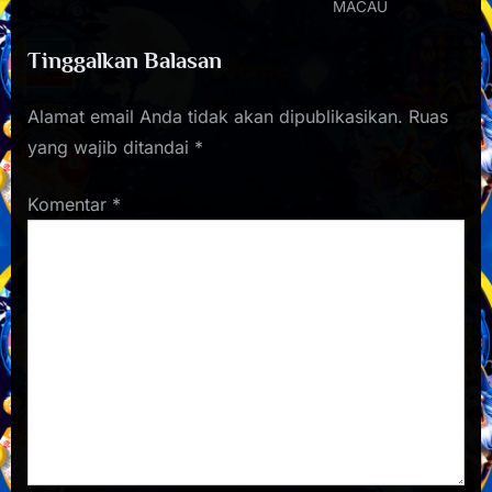
MACAU
Tinggalkan Balasan
Alamat email Anda tidak akan dipublikasikan.
Ruas
yang wajib ditandai
*
Komentar
*