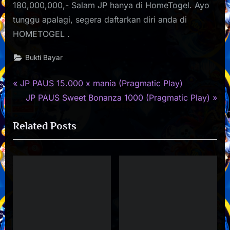
180,000,000,- Salam JP hanya di HomeTogel. Ayo
tunggu apalagi, segera daftarkan diri anda di
HOMETOGEL .
Bukti Bayar
P
Navigasi
JP PAUS 15.000 x mania (Pragmatic Play)
r
N
JP PAUS Sweet Bonanza 1000 (Pragmatic Play)
pos
e
e
Related Posts
v
x
i
t
o
P
u
o
s
s
P
t
o
:
s