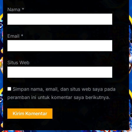
Nama
*
Email
*
Situs Web
Simpan nama, email, dan situs web saya pada
peramban ini untuk komentar saya berikutnya.