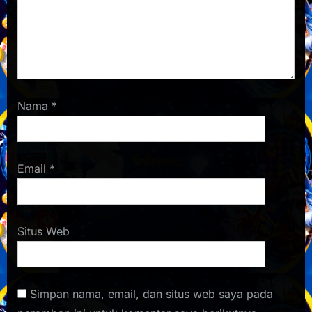
Nama
*
Email
*
Situs Web
Simpan nama, email, dan situs web saya pada