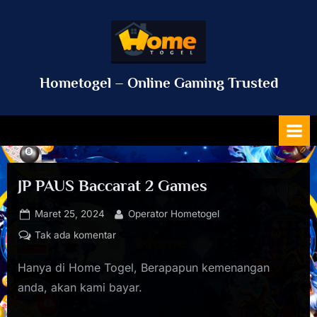
Skip
to
content
Hometogel – Online Gaming Trusted
JP PAUS Baccarat 2 Games
Posted
By
Maret 25, 2024
Operator Hometogel
on
pada
Tak ada komentar
JP
Hanya di Home Togel, Berapapun kemenangan
PAUS
Baccarat
anda, akan kami bayar.
2
Games