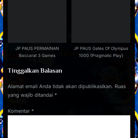
JP PAUS PERMAINAN
JP PAUS Gates Of Olympus
Baccarat 3 Games
1000 (Pragmatic Play)
Tinggalkan Balasan
Alamat email Anda tidak akan dipublikasikan.
Ruas
yang wajib ditandai
*
Komentar
*