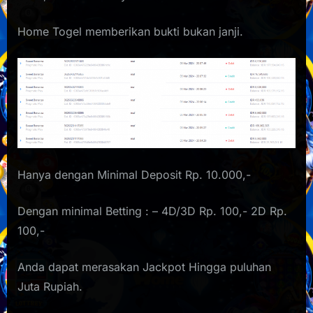
Bonanza
(Pragmatic
Home Togel memberikan bukti bukan janji.
Play)
Hanya dengan Minimal Deposit Rp. 10.000,-
Dengan minimal Betting : – 4D/3D Rp. 100,- 2D Rp.
100,-
Anda dapat merasakan Jackpot Hingga puluhan
Juta Rupiah.