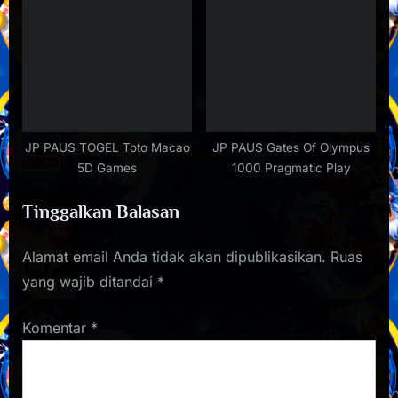
JP PAUS TOGEL Toto Macao
JP PAUS Gates Of Olympus
5D Games
1000 Pragmatic Play
Tinggalkan Balasan
Alamat email Anda tidak akan dipublikasikan.
Ruas
yang wajib ditandai
*
Komentar
*