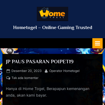
Skip
to
content
Hometogel – Online Gaming Trusted
JP PAUS PASARAN POIPET19
Posted
By
Desember 20, 2023
Operator Hometogel
on
pada
Tak ada komentar
JP
Hanya di Home Togel, Berapapun kemenangan
PAUS
PASARAN
anda, akan kami bayar.
POIPET19