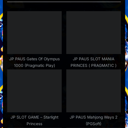
i
t
o
P
u
o
s
s
P
t
o
:
s
t
JP PAUS Gates Of Olympus
JP PAUS SLOT MANIA
1000 (Pragmatic Play)
PRINCES ( PRAGMATIC )
:
JP SLOT GAME – Starlight
JP PAUS Mahjong Ways 2
Princess
(PGSoft)