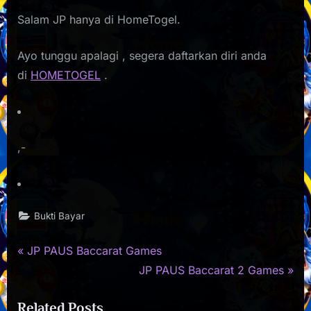
Salam JP hanya di HomeTogel.
Ayo tunggu apalagi , segera daftarkan diri anda
di
HOMETOGEL
.
,-
Bukti Bayar
P
Navigasi
JP PAUS Baccarat Games
r
N
JP PAUS Baccarat 2 Games
pos
e
e
Related Posts
v
x