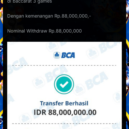
di baccarat 3 games
Dengan kemenangan Rp.88,000,000,-
Nominal Withdraw Rp.88,000,000