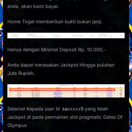
SLOT
anda, akan kami bayar.
PRAGMATIC
Home Togel memberikan bukti bukan janji.
Hanya dengan Minimal Deposit Rp. 10.000,-
Anda dapat merasakan Jackpot Hingga puluhan
Juta Rupiah.
Selamat Kepada user Id
sa
xxxxx
5
yang telah
Jackpot di pada permainan slot pragmatic Gates Of
Olympus