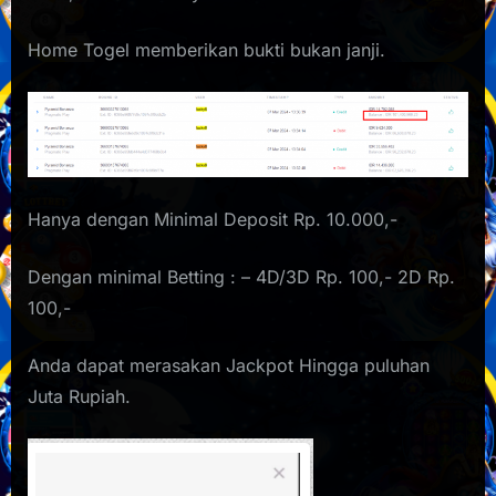
Bonanza(Pragmatic
Play)
Home Togel memberikan bukti bukan janji.
Hanya dengan Minimal Deposit Rp. 10.000,-
Dengan minimal Betting : – 4D/3D Rp. 100,- 2D Rp.
100,-
Anda dapat merasakan Jackpot Hingga puluhan
Juta Rupiah.