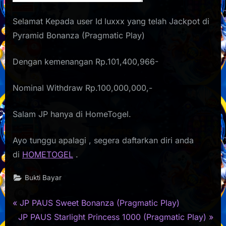
Selamat Kepada user Id
luxxx yang telah Jackpot di
Pyramid Bonanza (Pragmatic Play)
Dengan kemenangan Rp.101,400,966-
Nominal Withdraw Rp.100,000,000,-
Salam JP hanya di HomeTogel.
Ayo tunggu apalagi , segera daftarkan diri anda
di
HOMETOGEL
.
Bukti Bayar
P
Navigasi
JP PAUS Sweet Bonanza (Pragmatic Play)
N
r
JP PAUS Starlight Princess 1000 (Pragmatic Play)