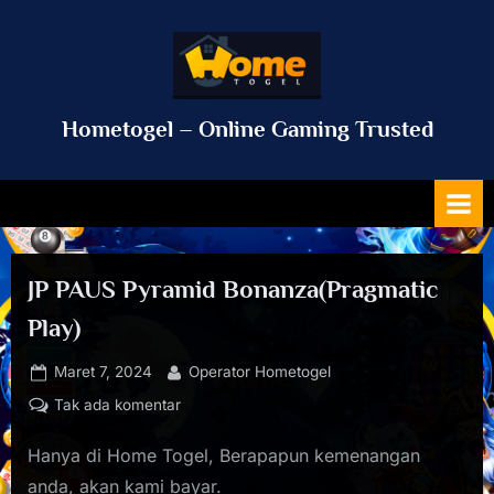
Skip
to
content
Hometogel – Online Gaming Trusted
JP PAUS Pyramid Bonanza(Pragmatic
Play)
Posted
By
Maret 7, 2024
Operator Hometogel
on
pada
Tak ada komentar
JP
Hanya di Home Togel, Berapapun kemenangan
PAUS
Pyramid
anda, akan kami bayar.