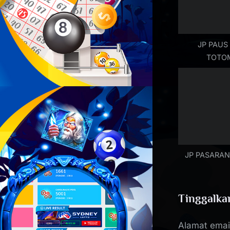
o
s
t
JP PAUS
TOTO
:
JP PASARA
Tinggalka
Alamat email