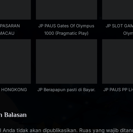
 PASARAN
JP PAUS Gates Of Olympus
JP SLOT GAM
MACAU
1000 (Pragmatic Play)
Oly
N HONGKONG
JP Berapapun pasti di Bayar.
JP PAUS PP L
n Balasan
 Anda tidak akan dipublikasikan.
Ruas yang wajib ditan