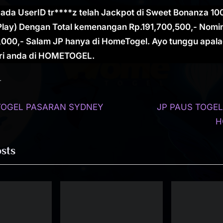
ada UserID tr****z telah Jackpot di Sweet Bonanza 10
Play) Dengan Total kemenangan Rp.191,700,500,- Nomi
,000,- Salam JP hanya di HomeTogel. Ayo tunggu apalag
iri anda di HOMETOGEL.
r
N
i
TOGEL PASARAN SYDNEY
JP PAUS TOGE
e
H
x
osts
t
P
o
s
t
: