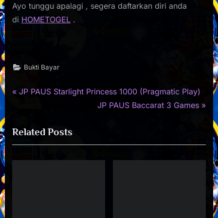
Ayo tunggu apalagi , segera daftarkan diri anda
di
HOMETOGEL
.
Bukti Bayar
P
Navigasi
JP PAUS Starlight Princess 1000 (Pragmatic Play)
r
N
JP PAUS Baccarat 3 Games
pos
e
e
Related Posts
v
x
i
t
o
P
u
o
s
s
P
t
o
: