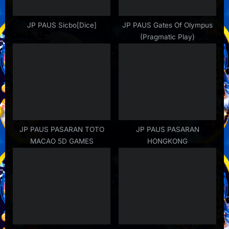
s
t
JP PAUS Sicbo[Dice]
JP PAUS Gates Of Olympus
(Pragmatic Play)
:
JP PAUS PASARAN TOTO
JP PAUS PASARAN
MACAO 5D GAMES
HONGKONG