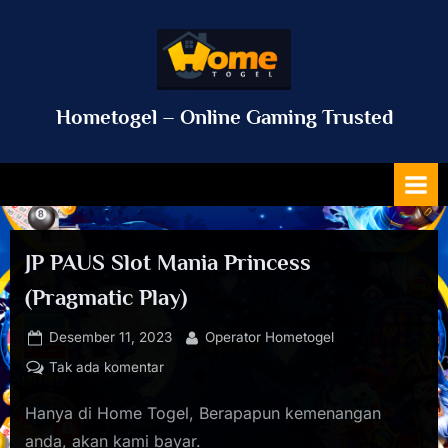
Skip
to
content
Hometogel – Online Gaming Trusted
JP PAUS Slot Mania Princess
(Pragmatic Play)
Posted
By
Desember 11, 2023
Operator Hometogel
on
pada
Tak ada komentar
JP
Hanya di Home Togel, Berapapun kemenangan
PAUS
Slot
anda, akan kami bayar.