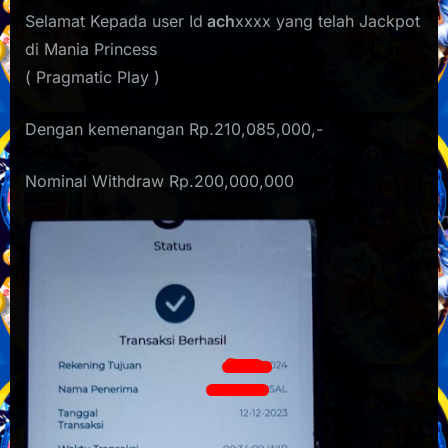
Selamat Kepada user Id
ach
xxxx yang telah Jackpot
di Mania Princess
( Pragmatic Play )
Dengan kemenangan Rp.210,085,000,-
Nominal Withdraw Rp.200,000,000