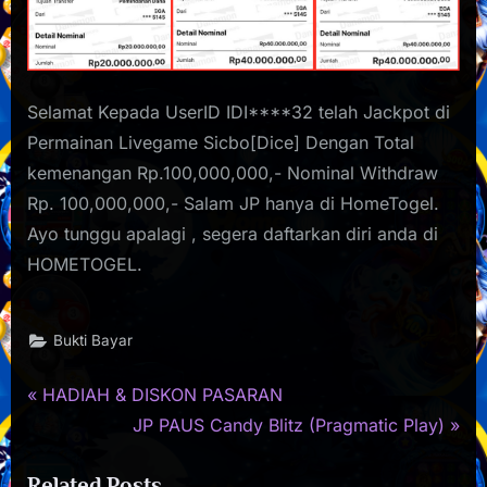
Selamat Kepada UserID IDI****32 telah Jackpot di
Permainan Livegame Sicbo[Dice] Dengan Total
kemenangan Rp.100,000,000,- Nominal Withdraw
Rp. 100,000,000,- Salam JP hanya di HomeTogel.
Ayo tunggu apalagi , segera daftarkan diri anda di
HOMETOGEL.
Bukti Bayar
P
Navigasi
HADIAH & DISKON PASARAN
r
N
JP PAUS Candy Blitz (Pragmatic Play)
pos
e
e
Related Posts
v
x