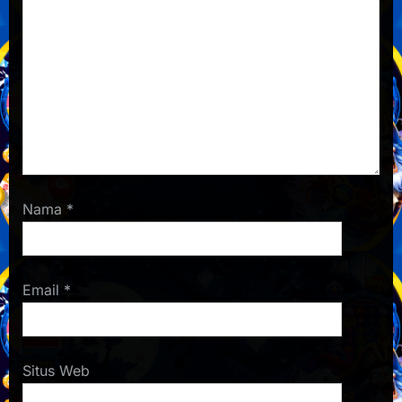
Nama
*
Email
*
Situs Web