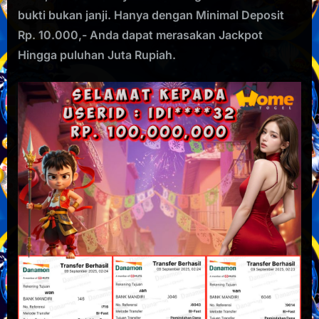
LIVEGAME
bukti bukan janji. Hanya dengan Minimal Deposit
Sicbo[Dice]
Rp. 10.000,- Anda dapat merasakan Jackpot
Hingga puluhan Juta Rupiah.