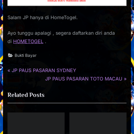
Salam JP hanya di HomeTogel.
Ayo tunggu apalagi , segera daftarkan diri anda
di
HOMETOGEL
.
Bukti Bayar
P
Navigasi
JP PAUS PASARAN SYDNEY
r
N
JP PAUS PASARAN TOTO MACAU
pos
e
e
Related Posts
v
x
i
t
o
P
u
o
s
s