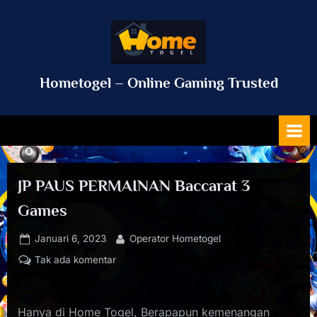
Skip
to
content
Hometogel – Online Gaming Trusted
JP PAUS PERMAINAN Baccarat 3
Games
Posted
By
Januari 6, 2023
Operator Hometogel
on
pada
Tak ada komentar
JP
PAUS
PERMAINAN
Hanya di Home Togel, Berapapun kemenangan