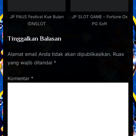
JP PAUS Festival Kue Bulan
JP SLOT GAME – Fortune Ox
IDNSLOT
PG Soft
Tinggalkan Balasan
Alamat email Anda tidak akan dipublikasikan.
Ruas
yang wajib ditandai
*
Komentar
*