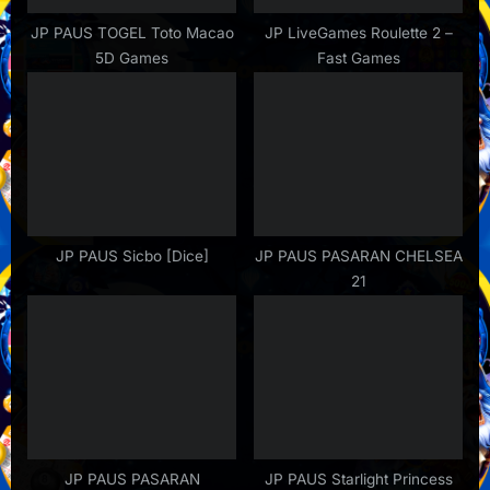
:
JP PAUS TOGEL Toto Macao
JP LiveGames Roulette 2 –
5D Games
Fast Games
JP PAUS Sicbo [Dice]
JP PAUS PASARAN CHELSEA
21
JP PAUS PASARAN
JP PAUS Starlight Princess