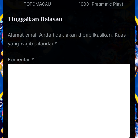
TOTOMACAU
1000 (Pragmatic Play)
Tinggalkan Balasan
Alamat email Anda tidak akan dipublikasikan.
Ruas
yang wajib ditandai
*
Komentar
*