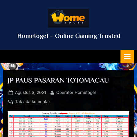
Skip
to
content
Hometogel – Online Gaming Trusted
JP PAUS PASARAN TOTOMACAU
Posted
By
Agustus 3, 2021
Operator Hometogel
on
pada
Tak ada komentar
JP
PAUS
PASARAN
TOTOMACAU