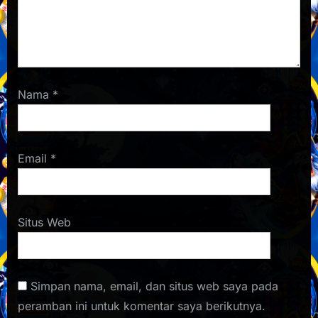
Nama
*
Email
*
Situs Web
Simpan nama, email, dan situs web saya pada
peramban ini untuk komentar saya berikutnya.