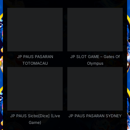
:
JP PAUS PASARAN
JP SLOT GAME – Gates Of
TOTOMACAU
Olympus
JP PAUS Sicbo[Dice] (Live
JP PAUS PASARAN SYDNEY
Game)