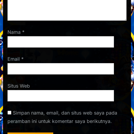
Nama
*
Email
*
Situs Web
Simpan nama, email, dan situs web saya pada
peramban ini untuk komentar saya berikutnya.