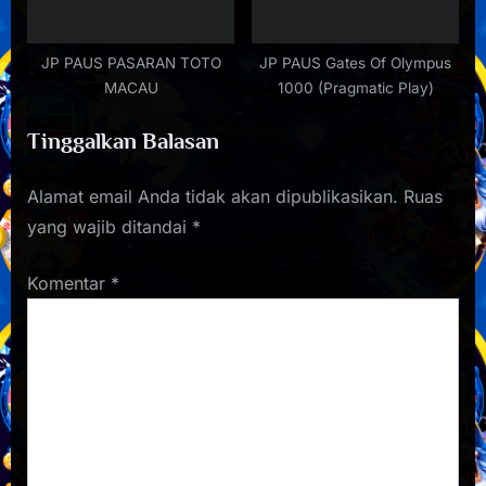
JP PAUS PASARAN TOTO
JP PAUS Gates Of Olympus
MACAU
1000 (Pragmatic Play)
Tinggalkan Balasan
Alamat email Anda tidak akan dipublikasikan.
Ruas
yang wajib ditandai
*
Komentar
*