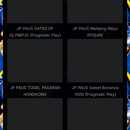
P
t
o
:
s
t
JP PAUS GATES OF
JP PAUS Mahjong Ways
OLYMPUS (Pragmatic Play)
(PGSoft)
:
JP PAUS TOGEL PASARAN
JP PAUS Sweet Bonanza
HONGKONG
1000 (Pragmatic Play)