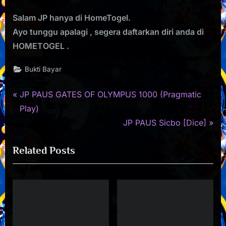
Salam JP hanya di HomeTogel.
Ayo tunggu apalagi , segera daftarkan diri anda di
HOMETOGEL .
Bukti Bayar
P
Navigasi
JP PAUS GATES OF OLYMPUS 1000 (Pragmatic
r
Play)
pos
e
N
JP PAUS Sicbo [Dice]
v
e
Related Posts
i
x
o
t
u
P
s
o
P
s
o
t