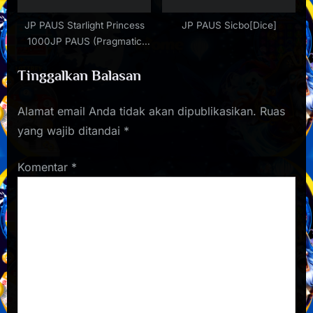
JP PAUS Starlight Princess
JP PAUS Sicbo[Dice]
1000JP PAUS (Pragmatic
Play)
Tinggalkan Balasan
Alamat email Anda tidak akan dipublikasikan.
Ruas
yang wajib ditandai
*
Komentar
*