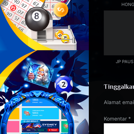
HON
:
JP PAUS
Tinggalka
Alamat email
Komentar
*