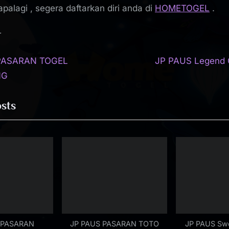
palagi , segera daftarkan diri anda di
HOMETOGEL
.
r
N
i
PASARAN TOGEL
JP PAUS Legend 
e
NG
x
osts
t
P
o
s
t
:
 PASARAN
JP PAUS PASARAN TOTO
JP PAUS Sw