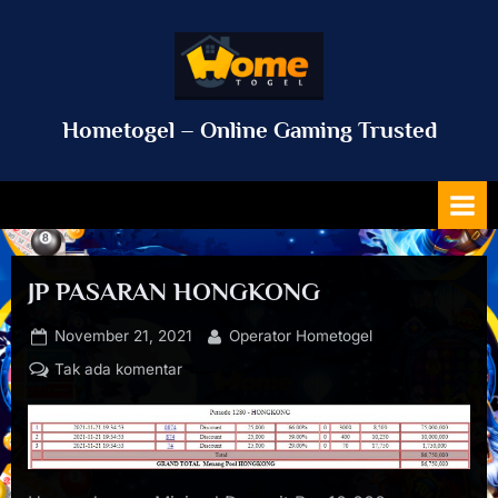
Skip
to
content
Hometogel – Online Gaming Trusted
JP PASARAN HONGKONG
Posted
By
November 21, 2021
Operator Hometogel
on
pada
Tak ada komentar
JP
PASARAN
HONGKONG