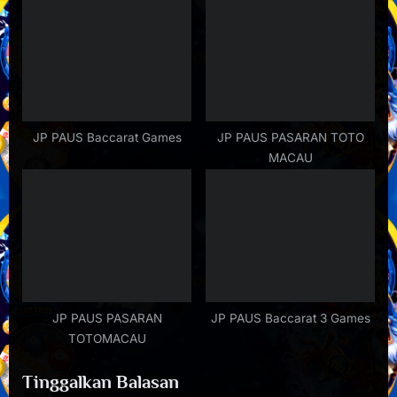
JP PAUS Baccarat Games
JP PAUS PASARAN TOTO
MACAU
JP PAUS PASARAN
JP PAUS Baccarat 3 Games
TOTOMACAU
Tinggalkan Balasan