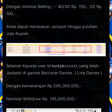
Dengan minimal Betting : – 4D/3D Rp. 100,- 2D Rp.
100,-
Anda dapat merasakan Jackpot Hingga puluhan
Juta Rupiah.
Selamat Kepada user Id
luckyk
xxxxxx yang telah
Jackpot di games Baccarat Games. ( Live Games )
Dengan kemenangan Rp.295,000,000,-
Nominal Withdraw Rp. 145,000,000,-