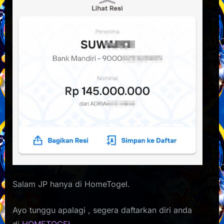
Salam JP hanya di HomeTogel.
Ayo tunggu apalagi , segera daftarkan diri anda