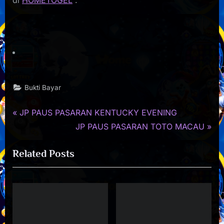
di
HOMETOGEL
.
Bukti Bayar
P
Navigasi
JP PAUS PASARAN KENTUCKY EVENING
r
N
JP PAUS PASARAN TOTO MACAU
pos
e
e
Related Posts
v
x
i
t
o
P
u
o
s
s
P
t