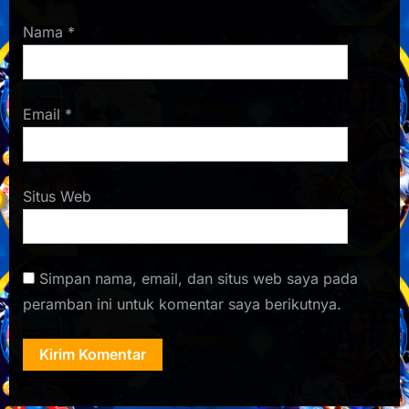
Nama
*
Email
*
Situs Web
Simpan nama, email, dan situs web saya pada
peramban ini untuk komentar saya berikutnya.