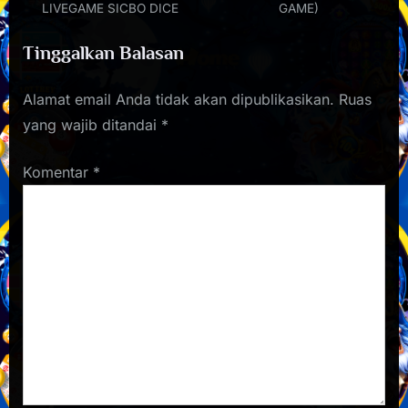
LIVEGAME SICBO DICE
GAME)
Tinggalkan Balasan
Alamat email Anda tidak akan dipublikasikan.
Ruas
yang wajib ditandai
*
Komentar
*