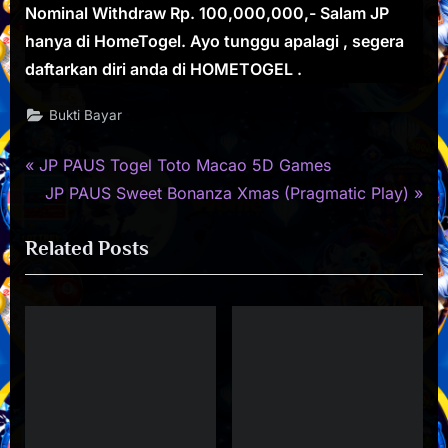
Nominal Withdraw Rp. 100,000,000,- Salam JP
hanya di HomeTogel. Ayo tunggu apalagi , segera
daftarkan diri anda di HOMETOGEL .
Bukti Bayar
P
Navigasi
JP PAUS Togel Toto Macao 5D Games
r
N
JP PAUS Sweet Bonanza Xmas (Pragmatic Play)
pos
e
e
Related Posts
v
x
i
t
o
P
u
o
s
s
P
t
o
:
s