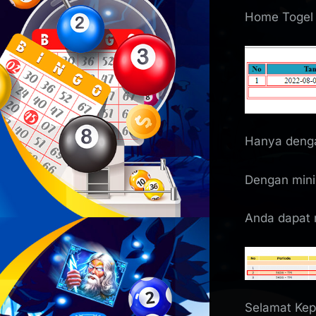
Home Togel 
Hanya denga
Dengan minim
Anda dapat 
Selamat Kep