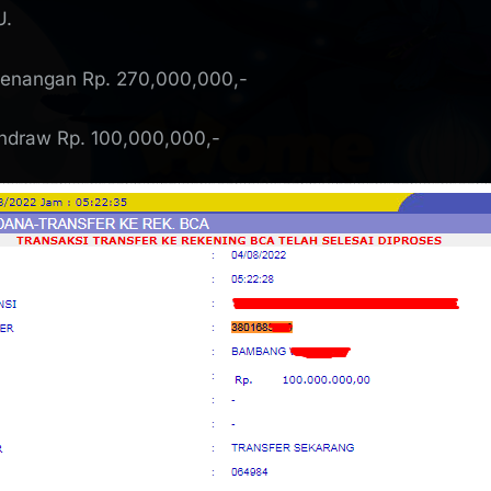
.
enangan Rp. 270,000,000,-
hdraw Rp. 100,000,000,-