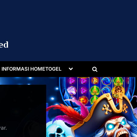
ed
Toggle
INFORMASI HOMETOGEL
Toggle
sub-
menu
search
form
ar.