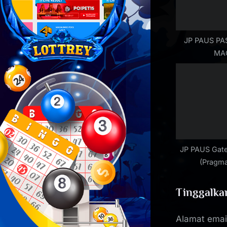
P
o
s
JP PAUS P
MA
t
:
JP PAUS Gat
(Pragma
Tinggalka
Alamat email