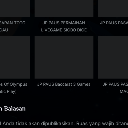
:
ASARAN TOTO
JP PAUS PERMAINAN
JP PAUS PAS
CAU
LIVEGAME SICBO DICE
es Of Olympus
JP PAUS Baccarat 3 Games
JP PAUS PA
tic Play)
MA
n Balasan
 Anda tidak akan dipublikasikan.
Ruas yang wajib ditan