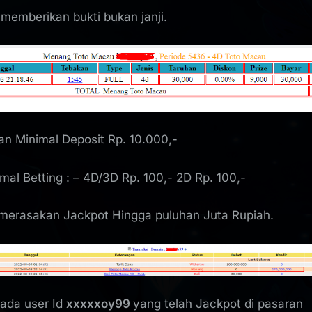
TOTOMAC
memberikan bukti bukan janji.
n Minimal Deposit Rp. 10.000,-
al Betting : – 4D/3D Rp. 100,- 2D Rp. 100,-
merasakan Jackpot Hingga puluhan Juta Rupiah.
ada user Id
x
xxxxoy99
yang telah Jackpot di pasaran