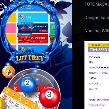
TOTOMACAU
Dengan kem
Nominal Wit