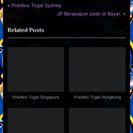
P
Navigasi
Prediksi Togel Sydney
r
N
JP Berapapun pasti di Bayar.
pos
e
e
Related Posts
v
x
i
t
o
P
u
o
s
s
P
t
o
:
s
t
Prediksi Togel Singapura
Prediksi Togel Hongkong
: