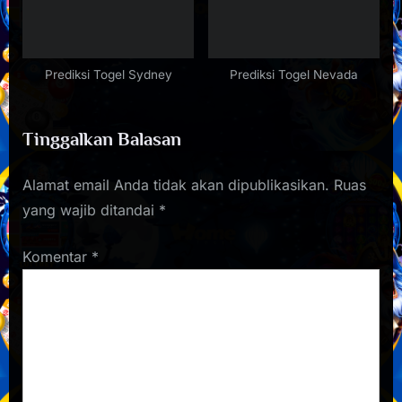
Prediksi Togel Sydney
Prediksi Togel Nevada
Tinggalkan Balasan
Alamat email Anda tidak akan dipublikasikan.
Ruas
yang wajib ditandai
*
Komentar
*